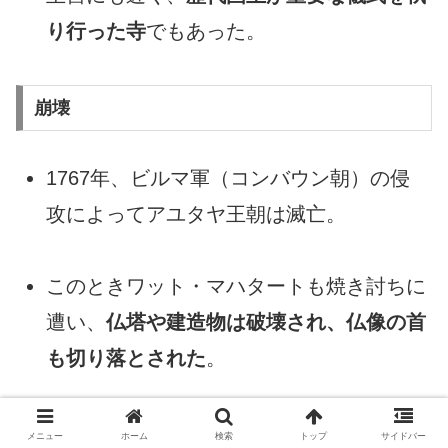
り行った寺
でもあった。
崩壊
1767年、ビルマ軍（コンバウン朝）の侵
攻によってアユタヤ王朝は滅亡。
このときワット・マハタートも焼き討ちに
遭い、
仏塔や建造物は破壊され、仏像の首
も切り落とされた
。
現在の「木の根に抱かれた仏頭」は、この
メニュー
ホーム
検索
トップ
サイドバー