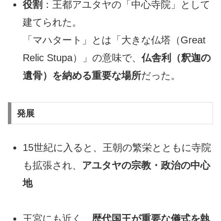
役割
：王都アユタヤの「中心寺院」として
建てられた。
「マハタート」とは「大きな仏塔（Great
Relic Stupa）」の意味で、
仏舎利（釈迦の
遺骨）を納める重要な場所
だった。
発展
15世紀に入ると、王朝の繁栄とともに寺院
も拡張され、
アユタヤの宗教・政治の中心
地
王宮にも近く、
歴代国王が重要な儀式を執