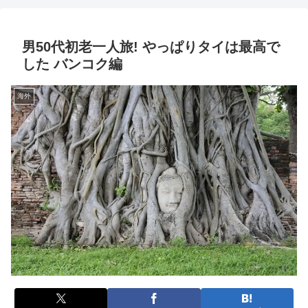
果敢に投資をするしがないサラリーマンの奮闘記
男50代初老一人旅! やっぱりタイは最高で
した バンコク編
海外