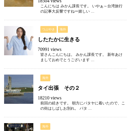
18504 views
こんにちは みかん課長です。 いやぁ～台湾旅行
の記事大反響ですねー嬉しい ...
つぶやき
海外
したたかに生きる
70991 views
皆さんこんにちは。 みかん課長です。 新年あけ
ましておめでとうございます ...
海外
タイ出張 その２
18210 views
前回の続きです。 朝方にパタヤに着いたので、こ
の街はしばしお別れ。 パタ ...
海外