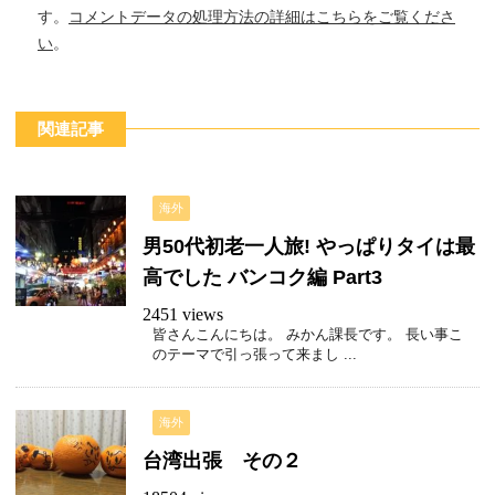
す。
コメントデータの処理方法の詳細はこちらをご覧くださ
い
。
関連記事
海外
男50代初老一人旅! やっぱりタイは最
高でした バンコク編 Part3
2451 views
皆さんこんにちは。 みかん課長です。 長い事こ
のテーマで引っ張って来まし ...
海外
台湾出張 その２