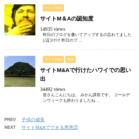
サイトM&A
サイトM＆Aの認知度
14935 views
昨日のブログを書いてアップするの忘れてました
(ﾉД`)ｼｸｼｸ 昨日のブ ...
サイトM&A
海外
サイトM&Aで行けたハワイでの思い
出
34492 views
皆さんこんにちは。 みかん課長です。 ゴールデ
ンウィークも終わりましたね ...
PREV
子供の成長
NEXT
サイトM&Aでできる恩恵②