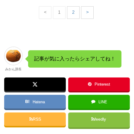
<
1
2
>
記事が気に入ったらシェアしてね！
みかん課長
Pinterest
B!
Hatena
LINE
RSS
feedly