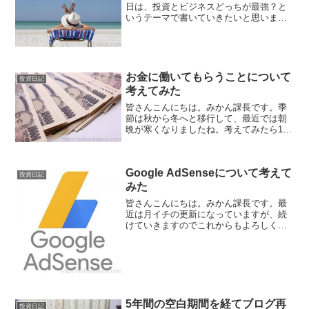
日は、投資とビジネスどっちが最強？と
いうテーマで書いていきたいと思いま
す。ここで言うビジネスとは起業のこ
と。例えば、みかん課長みたいに社畜サ
ラリーマンだったら、いつか起業して社
長になる！っていう思いを持っ...
お金に働いてもらうことについて
投資日記
考えてみた
皆さんこんにちは。みかん課長です。季
節は秋から冬へと移行して、最近では朝
晩が寒くなりましたね。考えてみたら11
月も半ば。そう考えれば、1年が終わって
しまいます。本当に月日が経つのは早い
ものですね・・・さてさて、この最近
Google AdSenseについて考えて
色々と労働しているので...
投資日記
みた
皆さんこんにちは。みかん課長です。最
近は月イチの更新になっていますが、続
けていきますのでこれからもよろしくお
願いします。さて、今日のお題はGoogle
AdSenseについてです。Google AdSense
は、クリック型課金なのでAPSと...
5年間の空白期間を経てブログ再
投資日記