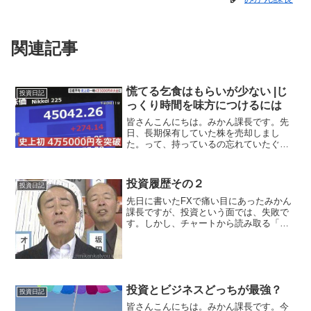
関連記事
慌てる乞食はもらいが少ない |じ
投資日記
っくり時間を味方につけるには
皆さんこんにちは。みかん課長です。先
日、長期保有していた株を売却しまし
た。って、持っているの忘れていたぐら
いです。。。まぁー利益は出ていますの
で、良しとしていますが、今回のお題を
考えるとなんだかなーって感じで
投資履歴その２
投資日記
す。。。2025年9月現在、日経...
先日に書いたFXで痛い目にあったみかん
課長ですが、投資という面では、失敗で
す。しかし、チャートから読み取る「大
衆の心理」に関しては、非常に勉強にな
りました。これは、どこにでも活用でき
ます。チャートが読める人であればわか
ると思いますが、例えば...
投資とビジネスどっちが最強？
投資日記
皆さんこんにちは。みかん課長です。今