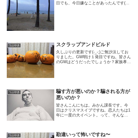
日でも、今日嫌なことがあったんです(＠
_＠;)それは・・・あのにっくき部長が現
れたんです（●｀ε´●）まっ、以前の上司
ですね～島流しにあったのになぜ？？？
(＠_＠...
スクラップアンドビルド
つぶやき
久しぶりの更新です(-_-;)ご無沙汰してお
りました。GW明け１発目ですね。皆さん
のGWはどうだったでしょうか？家族孝行
した方もいれば、彼氏彼女とス◯ベ旅行
に出かけた方。はたまた、パソコンかじ
りつきのアフィリエイトしていた方。ブ
ック◯フで携...
騙す方が悪いのか？騙される方が
つぶやき
悪いのか？
皆さんこんにちは。みかん課長です。今
日はクリスマスイブですね。恋人たちは1
年に一度の大イベント。って、そんなに
大事か？って思いますが、これも集団心
理が働いていると思います。まぁ、みか
ん課長も今日はささやかながら家族と一
勘違いって怖いですね〜
緒に過ごしたいと思って...
つぶやき