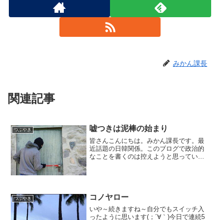
みかん課長
関連記事
嘘つきは泥棒の始まり
つぶやき
皆さんこんにちは。みかん課長です。最
近話題の日韓関係。このブログで政治的
なことを書くのは控えようと思っていた
のですが、あまりにも幼稚すぎる。一国
の発言ではないですよね。しかし、ある
意味スゴイとも感じます。日本人であれ
ば到底考えつかない言い訳...
コノヤロー
つぶやき
いや～続きますね～自分でもスイッチ入
ったように思います(；´∀｀)今日で連続5