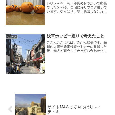
いやぁ～今日も、部長のおつかいで出張
でした(-_-;)今、自宅に帰りブログ書いて
います。やっぱり、早く脱出しなけれ
ば・・・しかし、商談も成立しそうでよ
かったですけど＼(^o^)／話は変わるんで
すが、先日とある会社のレセプションパ
ーティーにお...
浅草ホッピー通りで考えたこと
つぶやき
皆さんこんにちは。みかん課長です。先
日の太陽光発電投資セミナーに参加した
後、知人と面会して色々打ち合わせた
後、帰る飛行機の時間があったので、浅
草ホッピー通りに行ってきました。浅草
寺には何度か行ったことがあったのです
が、ホッピー通りは初です。...
サイトM&Aってやっぱりス・
テ・キ