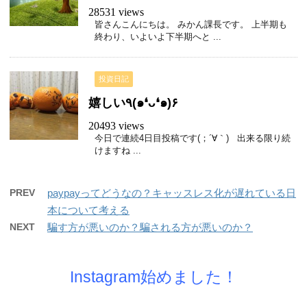
28531 views
皆さんこんにちは。 みかん課長です。 上半期も
終わり、いよいよ下半期へと ...
投資日記
嬉しい٩(๑❛ᴗ❛๑)۶
20493 views
今日で連続4日目投稿です(；´∀｀) 出来る限り続
けますね ...
PREV
paypayってどうなの？キャッスレス化が遅れている日
本について考える
NEXT
騙す方が悪いのか？騙される方が悪いのか？
Instagram始めました！