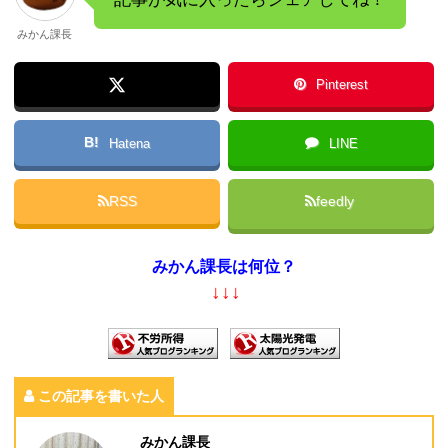
みかん課長
Pinterest
B!
Hatena
LINE
RSS
feedly
みかん課長は何位？
↓↓↓
この記事を書いた人
みかん課長